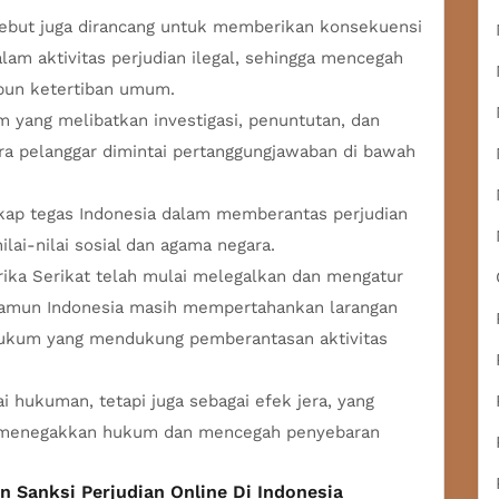
sebut juga dirancang untuk memberikan konsekuensi
alam aktivitas perjudian ilegal, sehingga mencegah
upun ketertiban umum.
m yang melibatkan investigasi, penuntutan, dan
a pelanggar dimintai pertanggungjawaban di bawah
kap tegas Indonesia dalam memberantas perjudian
ilai-nilai sosial dan agama negara.
rika Serikat telah mulai melegalkan dan mengatur
, namun Indonesia masih mempertahankan larangan
 hukum yang mendukung pemberantasan aktivitas
 hukuman, tetapi juga sebagai efek jera, yang
 menegakkan hukum dan mencegah penyebaran
Sanksi Perjudian Online Di Indonesia