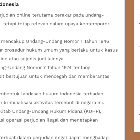
ndonesia
rjudian online terutama berakar pada undang-
l, tetapi tetap relevan dalam upaya kontemporer
t mencakup Undang-Undang Nomor 1 Tahun 1946
ur prosedur hukum umum yang berlaku untuk kasus
ne atau sejenis judi lainnya.
ang-Undang Nomor 7 Tahun 1974 tentang
lisit bertujuan untuk mencegah dan memberantas
embentuk landasan hukum Indonesia terhadap
riminalisasi aktivitas tersebut di negara ini.
lam Kitab Undang-Undang Hukum Pidana (KUHP),
si operasi perjudian ilegal dan menetapkan
erlibat dalam perjudian ilegal dapat menghadapi