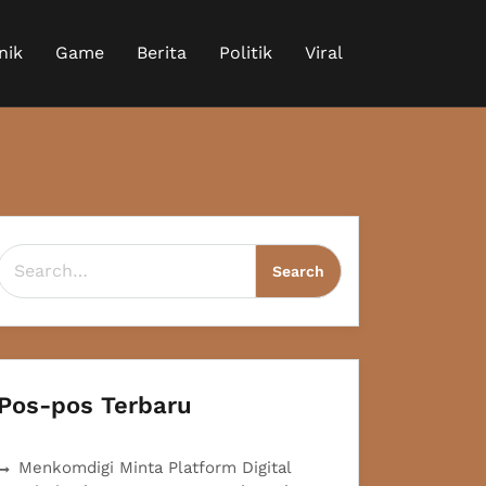
nik
Game
Berita
Politik
Viral
Search for:
Pos-pos Terbaru
Menkomdigi Minta Platform Digital