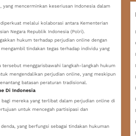
, yang mencerminkan keseriusan Indonesia dalam
 diperkuat melalui kolaborasi antara Kementerian
ian Negara Republik Indonesia (Polri).
gakkan hukum terhadap perjudian online dengan
n mengambil tindakan tegas terhadap individu yang
du tersebut menggarisbawahi langkah-langkah hukum
ntuk mengendalikan perjudian online, yang meskipun
enantang batasan peraturan tradisional.
e Di Indonesia
n bagi mereka yang terlibat dalam
perjudian online
di
ertujuan untuk mencegah partisipasi dan
denda, yang berfungsi sebagai tindakan hukuman