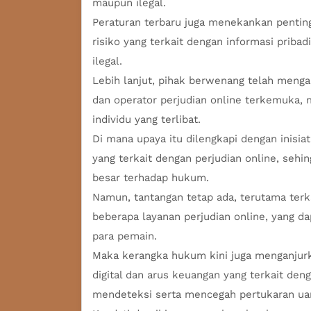
maupun ilegal.
Peraturan terbaru juga menekankan pentin
risiko yang terkait dengan informasi pribad
ilegal.
Lebih lanjut, pihak berwenang telah menga
dan operator perjudian online terkemuka, 
individu yang terlibat.
Di mana upaya itu dilengkapi dengan inisia
yang terkait dengan perjudian online, seh
besar terhadap hukum.
Namun, tantangan tetap ada, terutama terk
beberapa layanan perjudian online, yang da
para pemain.
Maka kerangka hukum kini juga menganjurk
digital dan arus keuangan yang terkait den
mendeteksi serta mencegah pertukaran uan