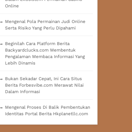
Online
Mengenal Pola Permainan Judi Online
Serta Risiko Yang Perlu Dipahami
Beginilah Cara Platform Berita
Backyardclucks.com Membentuk
Pengalaman Membaca Informasi Yang
Lebih Dinamis
Bukan Sekadar Cepat, Ini Cara Situs
Berita Forbesvibe.com Merawat Nilai
Dalam Informasi
Mengenal Proses Di Balik Pembentukan
Identitas Portal Berita Hkplanetllc.com