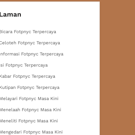
Laman
Bicara Fotpnyc Terpercaya
Celoteh Fotpnyc Terpercaya
Informasi Fotpnyc Terpercaya
Isi Fotpnyc Terpercaya
Kabar Fotpnyc Terpercaya
Kutipan Fotpnyc Terpercaya
Melayari Fotpnyc Masa Kini
Menelaah Fotpnyc Masa Kini
Meneliti Fotpnyc Masa Kini
Mengedari Fotpnyc Masa Kini