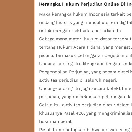
Kerangka Hukum Perjudian Online Di I
Maka kerangka hukum Indonesia terkait pe
undang historis yang mendahului era digita
untuk mengatur aktivitas perjudian itu.
Sebagaimana materi hukum dasar tersebu
tentang Hukum Acara Pidana, yang mengat
pidana, termasuk pelanggaran perjudian onli
Undang-undang itu dilengkapi dengan Und
Pengendalian Perjudian, yang secara eksp
aktivitas perjudian di seluruh negeri.
Undang-undang itu juga secara kolektif m
perjudian, yang menekankan pelarangan dan k
Selain itu, aktivitas perjudian diatur da
khususnya Pasal 426, yang mengkriminalisa
hukuman berat.
Pasal itu menetapkan bahwa individu yang t