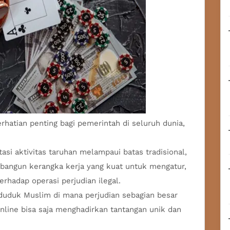
rhatian penting bagi pemerintah di seluruh dunia,
tasi aktivitas taruhan melampaui batas tradisional,
angun kerangka kerja yang kuat untuk mengatur,
rhadap operasi perjudian ilegal.
nduduk Muslim di mana perjudian sebagian besar
 online bisa saja menghadirkan tantangan unik dan