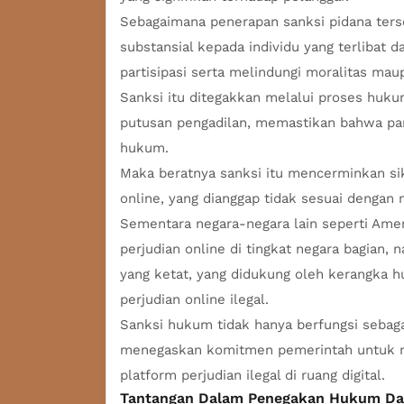
Sebagaimana penerapan sanksi pidana ter
substansial kepada individu yang terlibat d
partisipasi serta melindungi moralitas ma
Sanksi itu ditegakkan melalui proses huku
putusan pengadilan, memastikan bahwa par
hukum.
Maka beratnya sanksi itu mencerminkan si
online, yang dianggap tidak sesuai dengan n
Sementara negara-negara lain seperti Ame
perjudian online di tingkat negara bagian
yang ketat, yang didukung oleh kerangka
perjudian online ilegal.
Sanksi hukum tidak hanya berfungsi sebagai
menegaskan komitmen pemerintah untuk
platform perjudian ilegal di ruang digital.
Tantangan Dalam Penegakan Hukum Dan 