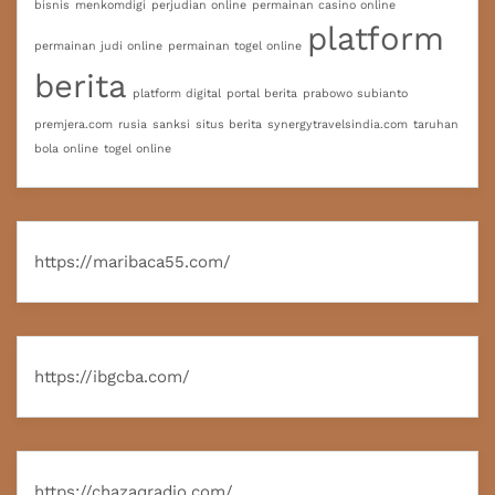
bisnis
menkomdigi
perjudian online
permainan casino online
platform
permainan judi online
permainan togel online
berita
platform digital
portal berita
prabowo subianto
premjera.com
rusia
sanksi
situs berita
synergytravelsindia.com
taruhan
bola online
togel online
https://maribaca55.com/
https://ibgcba.com/
https://chazaqradio.com/