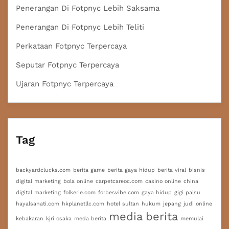
Penerangan Di Fotpnyc Lebih Saksama
Penerangan Di Fotpnyc Lebih Teliti
Perkataan Fotpnyc Terpercaya
Seputar Fotpnyc Terpercaya
Ujaran Fotpnyc Terpercaya
Tag
backyardclucks.com
berita game
berita gaya hidup
berita viral
bisnis
digital marketing
bola online
carpetcareoc.com
casino online
china
digital marketing
folkerie.com
forbesvibe.com
gaya hidup
gigi palsu
hayalsanati.com
hkplanetllc.com
hotel sultan
hukum
jepang
judi online
media berita
kebakaran
kjri osaka
meda berita
memulai