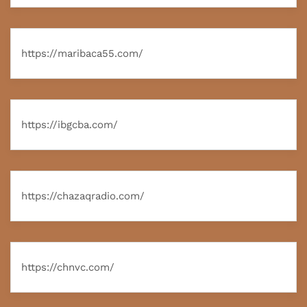
https://maribaca55.com/
https://ibgcba.com/
https://chazaqradio.com/
https://chnvc.com/