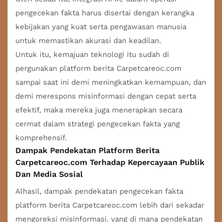
pengecekan fakta harus disertai dengan kerangka
kebijakan yang kuat serta pengawasan manusia
untuk memastikan akurasi dan keadilan.
Untuk itu, kemajuan teknologi itu sudah di
pergunakan platform berita Carpetcareoc.com
sampai saat ini demi meningkatkan kemampuan, dan
demi merespons misinformasi dengan cepat serta
efektif, maka mereka juga menerapkan secara
cermat dalam strategi pengecekan fakta yang
komprehensif.
Dampak Pendekatan Platform Berita
Carpetcareoc.com Terhadap Kepercayaan Publik
Dan Media Sosial
Alhasil, dampak pendekatan pengecekan fakta
platform berita Carpetcareoc.com lebih dari sekadar
mengoreksi misinformasi. yang di mana pendekatan