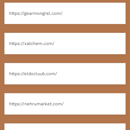
https://gearmongrel.com/
https://xatchem.com/
https://eldocluub.com/
https://nehrumarket.com/