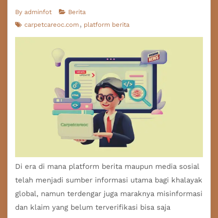
By
adminfot
Berita
carpetcareoc.com
platform berita
Di era di mana
platform berita
maupun media sosial
telah menjadi sumber informasi utama bagi khalayak
global, namun terdengar juga maraknya misinformasi
dan klaim yang belum terverifikasi bisa saja