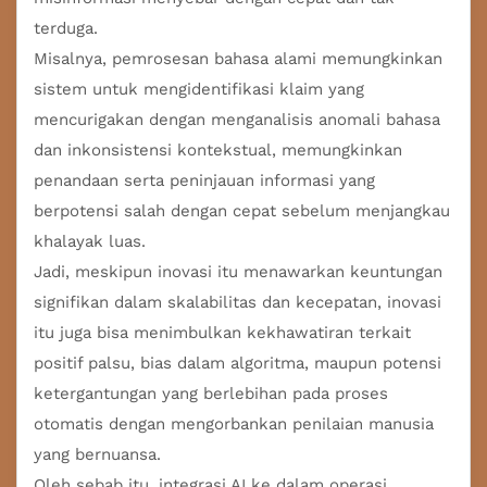
terduga.
Misalnya, pemrosesan bahasa alami memungkinkan
sistem untuk mengidentifikasi klaim yang
mencurigakan dengan menganalisis anomali bahasa
dan inkonsistensi kontekstual, memungkinkan
penandaan serta peninjauan informasi yang
berpotensi salah dengan cepat sebelum menjangkau
khalayak luas.
Jadi, meskipun inovasi itu menawarkan keuntungan
signifikan dalam skalabilitas dan kecepatan, inovasi
itu juga bisa menimbulkan kekhawatiran terkait
positif palsu, bias dalam algoritma, maupun potensi
ketergantungan yang berlebihan pada proses
otomatis dengan mengorbankan penilaian manusia
yang bernuansa.
Oleh sebab itu, integrasi AI ke dalam operasi