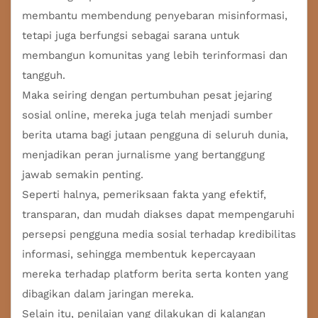
membantu membendung penyebaran misinformasi,
tetapi juga berfungsi sebagai sarana untuk
membangun komunitas yang lebih terinformasi dan
tangguh.
Maka seiring dengan pertumbuhan pesat jejaring
sosial online, mereka juga telah menjadi sumber
berita utama bagi jutaan pengguna di seluruh dunia,
menjadikan peran jurnalisme yang bertanggung
jawab semakin penting.
Seperti halnya, pemeriksaan fakta yang efektif,
transparan, dan mudah diakses dapat mempengaruhi
persepsi pengguna media sosial terhadap kredibilitas
informasi, sehingga membentuk kepercayaan
mereka terhadap platform berita serta konten yang
dibagikan dalam jaringan mereka.
Selain itu, penilaian yang dilakukan di kalangan