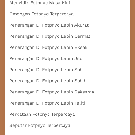
Menyidik Fotpnyc Masa Kini
Omongan Fotpnyc Terpercaya
Penerangan Di Fotpnyc Lebih Akurat
Penerangan Di Fotpnyc Lebih Cermat
Penerangan Di Fotpnyc Lebih Eksak
Penerangan Di Fotpnyc Lebih Jitu
Penerangan Di Fotpnyc Lebih Sah
Penerangan Di Fotpnyc Lebih Sahih
Penerangan Di Fotpnyc Lebih Saksama
Penerangan Di Fotpnyc Lebih Teliti
Perkataan Fotpnyc Terpercaya
Seputar Fotpnyc Terpercaya