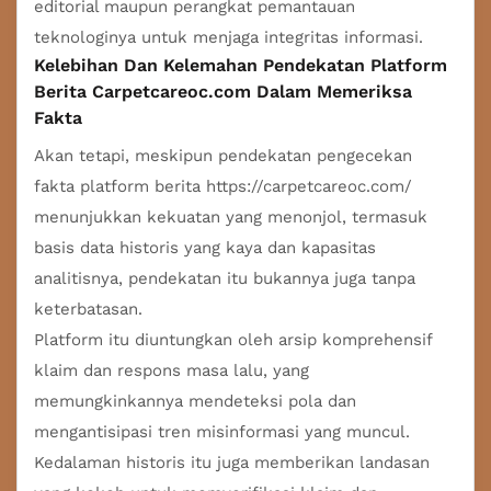
editorial maupun perangkat pemantauan
teknologinya untuk menjaga integritas informasi.
Kelebihan Dan Kelemahan Pendekatan Platform
Berita Carpetcareoc.com Dalam Memeriksa
Fakta
Akan tetapi, meskipun pendekatan pengecekan
fakta platform berita
https://carpetcareoc.com/
menunjukkan kekuatan yang menonjol, termasuk
basis data historis yang kaya dan kapasitas
analitisnya, pendekatan itu bukannya juga tanpa
keterbatasan.
Platform itu diuntungkan oleh arsip komprehensif
klaim dan respons masa lalu, yang
memungkinkannya mendeteksi pola dan
mengantisipasi tren misinformasi yang muncul.
Kedalaman historis itu juga memberikan landasan