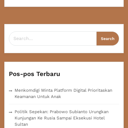
Search for:
Pos-pos Terbaru
Menkomdigi Minta Platform Digital Prioritaskan
Keamanan Untuk Anak
Politik Sepekan: Prabowo Subianto Urungkan
Kunjungan Ke Rusia Sampai Eksekusi Hotel
Sultan