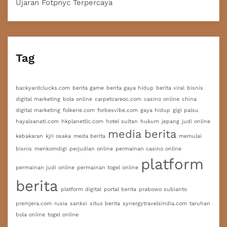
Ujaran Fotpnyc Terpercaya
Tag
backyardclucks.com
berita game
berita gaya hidup
berita viral
bisnis
digital marketing
bola online
carpetcareoc.com
casino online
china
digital marketing
folkerie.com
forbesvibe.com
gaya hidup
gigi palsu
hayalsanati.com
hkplanetllc.com
hotel sultan
hukum
jepang
judi online
media berita
kebakaran
kjri osaka
meda berita
memulai
bisnis
menkomdigi
perjudian online
permainan casino online
platform
permainan judi online
permainan togel online
berita
platform digital
portal berita
prabowo subianto
premjera.com
rusia
sanksi
situs berita
synergytravelsindia.com
taruhan
bola online
togel online