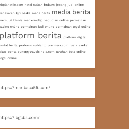
hkplanetllc.com
hotel sultan
hukum
jepang
judi online
media berita
kebakaran
kjri osaka
meda berita
memulai bisnis
menkomdigi
perjudian online
permainan
casino online
permainan judi online
permainan togel online
platform berita
platform digital
portal berita
prabowo subianto
premjera.com
rusia
sanksi
situs berita
synergytravelsindia.com
taruhan bola online
togel online
https://maribaca55.com/
https://ibgcba.com/