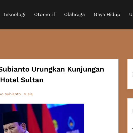
Teknologi
Otomotif
Olahraga
Gaya Hidup
U
 Subianto Urungkan Kunjungan
Hotel Sultan
o subianto
rusia