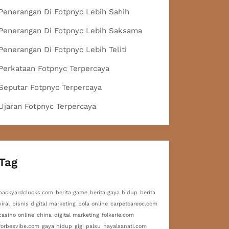
Penerangan Di Fotpnyc Lebih Sahih
Penerangan Di Fotpnyc Lebih Saksama
Penerangan Di Fotpnyc Lebih Teliti
Perkataan Fotpnyc Terpercaya
Seputar Fotpnyc Terpercaya
Ujaran Fotpnyc Terpercaya
Tag
backyardclucks.com
berita game
berita gaya hidup
berita
viral
bisnis digital marketing
bola online
carpetcareoc.com
casino online
china
digital marketing
folkerie.com
forbesvibe.com
gaya hidup
gigi palsu
hayalsanati.com