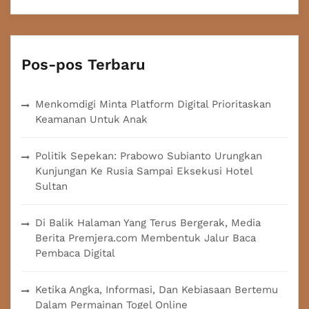
Pos-pos Terbaru
Menkomdigi Minta Platform Digital Prioritaskan
Keamanan Untuk Anak
Politik Sepekan: Prabowo Subianto Urungkan
Kunjungan Ke Rusia Sampai Eksekusi Hotel
Sultan
Di Balik Halaman Yang Terus Bergerak, Media
Berita Premjera.com Membentuk Jalur Baca
Pembaca Digital
Ketika Angka, Informasi, Dan Kebiasaan Bertemu
Dalam Permainan Togel Online