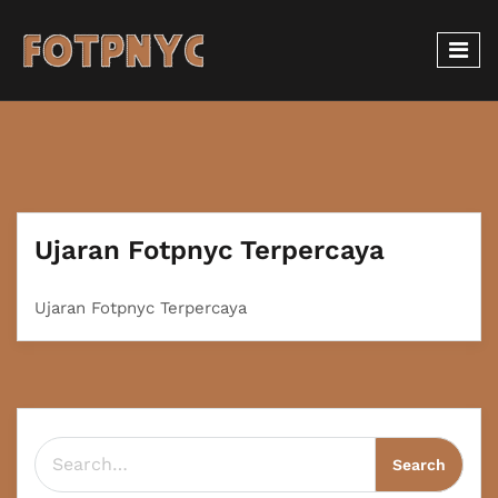
Ujaran Fotpnyc Terpercaya
Ujaran Fotpnyc Terpercaya
Search for: