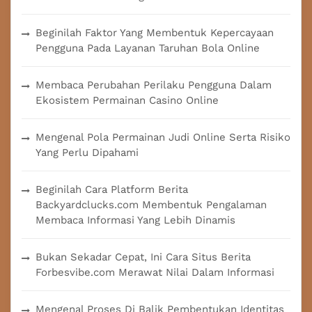
Beginilah Faktor Yang Membentuk Kepercayaan
Pengguna Pada Layanan Taruhan Bola Online
Membaca Perubahan Perilaku Pengguna Dalam
Ekosistem Permainan Casino Online
Mengenal Pola Permainan Judi Online Serta Risiko
Yang Perlu Dipahami
Beginilah Cara Platform Berita
Backyardclucks.com Membentuk Pengalaman
Membaca Informasi Yang Lebih Dinamis
Bukan Sekadar Cepat, Ini Cara Situs Berita
Forbesvibe.com Merawat Nilai Dalam Informasi
Mengenal Proses Di Balik Pembentukan Identitas