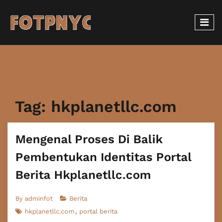
Tag:
hkplanetllc.com
Mengenal Proses Di Balik
Pembentukan Identitas Portal
Berita Hkplanetllc.com
By
adminfot
Berita
hkplanetllc.com
portal berita