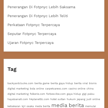
Penerangan Di Fotpnyc Lebih Saksama
Penerangan Di Fotpnyc Lebih Teliti
Perkataan Fotpnyc Terpercaya
Seputar Fotpnyc Terpercaya
Ujaran Fotpnyc Terpercaya
Tag
backyardclucks.com
berita game
berita gaya hidup
berita viral
bisnis
digital marketing
bola online
carpetcareoc.com
casino online
china
digital marketing
folkerie.com
forbesvibe.com
gaya hidup
gigi palsu
hayalsanati.com
hkplanetllc.com
hotel sultan
hukum
jepang
judi online
media berita
kebakaran
kjri osaka
meda berita
memulai