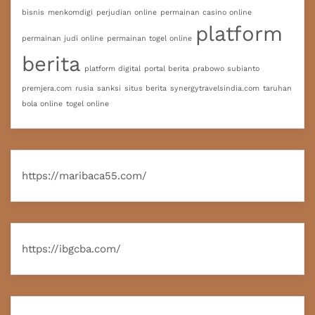
bisnis
menkomdigi
perjudian online
permainan casino online
platform
permainan judi online
permainan togel online
berita
platform digital
portal berita
prabowo subianto
premjera.com
rusia
sanksi
situs berita
synergytravelsindia.com
taruhan
bola online
togel online
https://maribaca55.com/
https://ibgcba.com/