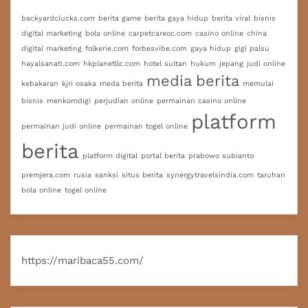
backyardclucks.com
berita game
berita gaya hidup
berita viral
bisnis
digital marketing
bola online
carpetcareoc.com
casino online
china
digital marketing
folkerie.com
forbesvibe.com
gaya hidup
gigi palsu
hayalsanati.com
hkplanetllc.com
hotel sultan
hukum
jepang
judi online
media berita
kebakaran
kjri osaka
meda berita
memulai
bisnis
menkomdigi
perjudian online
permainan casino online
platform
permainan judi online
permainan togel online
berita
platform digital
portal berita
prabowo subianto
premjera.com
rusia
sanksi
situs berita
synergytravelsindia.com
taruhan
bola online
togel online
https://maribaca55.com/