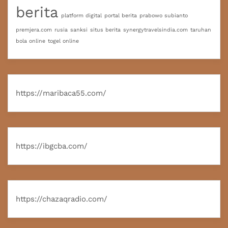
berita
platform digital
portal berita
prabowo subianto
premjera.com
rusia
sanksi
situs berita
synergytravelsindia.com
taruhan
bola online
togel online
https://maribaca55.com/
https://ibgcba.com/
https://chazaqradio.com/