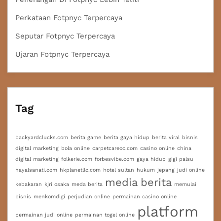
Perkataan Fotpnyc Terpercaya
Seputar Fotpnyc Terpercaya
Ujaran Fotpnyc Terpercaya
Tag
backyardclucks.com
berita game
berita gaya hidup
berita viral
bisnis
digital marketing
bola online
carpetcareoc.com
casino online
china
digital marketing
folkerie.com
forbesvibe.com
gaya hidup
gigi palsu
hayalsanati.com
hkplanetllc.com
hotel sultan
hukum
jepang
judi online
media berita
kebakaran
kjri osaka
meda berita
memulai
bisnis
menkomdigi
perjudian online
permainan casino online
platform
permainan judi online
permainan togel online