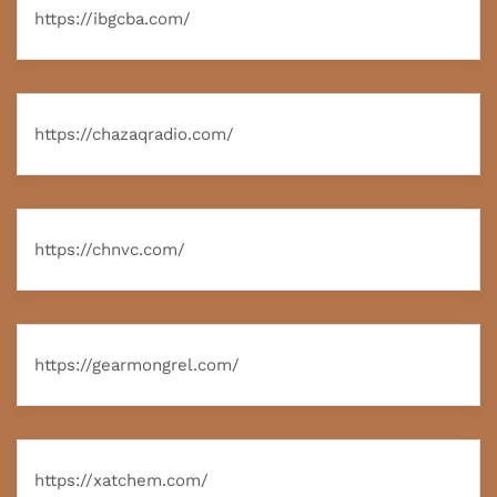
https://ibgcba.com/
https://chazaqradio.com/
https://chnvc.com/
https://gearmongrel.com/
https://xatchem.com/