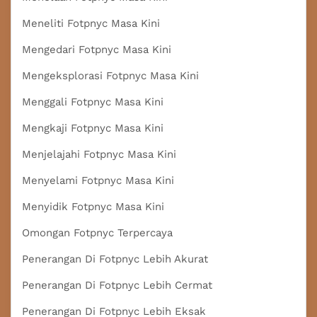
Meneliti Fotpnyc Masa Kini
Mengedari Fotpnyc Masa Kini
Mengeksplorasi Fotpnyc Masa Kini
Menggali Fotpnyc Masa Kini
Mengkaji Fotpnyc Masa Kini
Menjelajahi Fotpnyc Masa Kini
Menyelami Fotpnyc Masa Kini
Menyidik Fotpnyc Masa Kini
Omongan Fotpnyc Terpercaya
Penerangan Di Fotpnyc Lebih Akurat
Penerangan Di Fotpnyc Lebih Cermat
Penerangan Di Fotpnyc Lebih Eksak