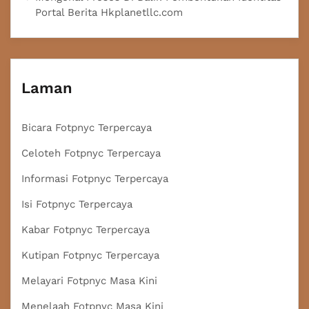
Portal Berita Hkplanetllc.com
Laman
Bicara Fotpnyc Terpercaya
Celoteh Fotpnyc Terpercaya
Informasi Fotpnyc Terpercaya
Isi Fotpnyc Terpercaya
Kabar Fotpnyc Terpercaya
Kutipan Fotpnyc Terpercaya
Melayari Fotpnyc Masa Kini
Menelaah Fotpnyc Masa Kini