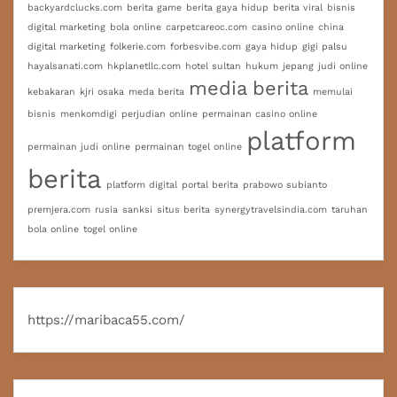
backyardclucks.com
berita game
berita gaya hidup
berita viral
bisnis
digital marketing
bola online
carpetcareoc.com
casino online
china
digital marketing
folkerie.com
forbesvibe.com
gaya hidup
gigi palsu
hayalsanati.com
hkplanetllc.com
hotel sultan
hukum
jepang
judi online
media berita
kebakaran
kjri osaka
meda berita
memulai
bisnis
menkomdigi
perjudian online
permainan casino online
platform
permainan judi online
permainan togel online
berita
platform digital
portal berita
prabowo subianto
premjera.com
rusia
sanksi
situs berita
synergytravelsindia.com
taruhan
bola online
togel online
https://maribaca55.com/