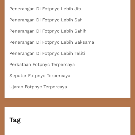
Penerangan Di Fotpnyc Lebih Jitu
Penerangan Di Fotpnyc Lebih Sah
Penerangan Di Fotpnyc Lebih Sahih
Penerangan Di Fotpnyc Lebih Saksama
Penerangan Di Fotpnyc Lebih Teliti
Perkataan Fotpnyc Terpercaya
Seputar Fotpnyc Terpercaya
Ujaran Fotpnyc Terpercaya
Tag