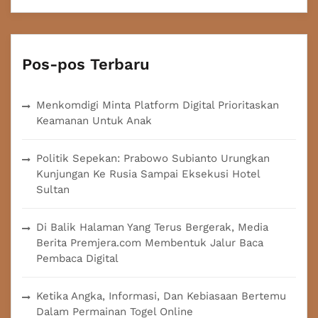
Pos-pos Terbaru
Menkomdigi Minta Platform Digital Prioritaskan
Keamanan Untuk Anak
Politik Sepekan: Prabowo Subianto Urungkan
Kunjungan Ke Rusia Sampai Eksekusi Hotel
Sultan
Di Balik Halaman Yang Terus Bergerak, Media
Berita Premjera.com Membentuk Jalur Baca
Pembaca Digital
Ketika Angka, Informasi, Dan Kebiasaan Bertemu
Dalam Permainan Togel Online