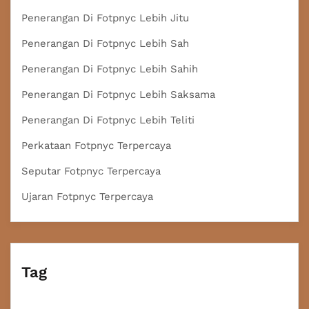
Penerangan Di Fotpnyc Lebih Jitu
Penerangan Di Fotpnyc Lebih Sah
Penerangan Di Fotpnyc Lebih Sahih
Penerangan Di Fotpnyc Lebih Saksama
Penerangan Di Fotpnyc Lebih Teliti
Perkataan Fotpnyc Terpercaya
Seputar Fotpnyc Terpercaya
Ujaran Fotpnyc Terpercaya
Tag