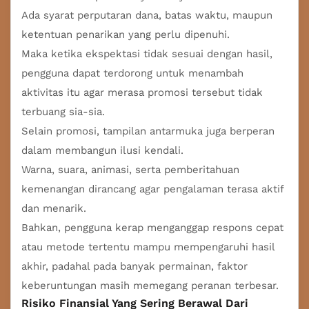
Ada syarat perputaran dana, batas waktu, maupun
ketentuan penarikan yang perlu dipenuhi.
Maka ketika ekspektasi tidak sesuai dengan hasil,
pengguna dapat terdorong untuk menambah
aktivitas itu agar merasa promosi tersebut tidak
terbuang sia-sia.
Selain promosi, tampilan antarmuka juga berperan
dalam membangun ilusi kendali.
Warna, suara, animasi, serta pemberitahuan
kemenangan dirancang agar pengalaman terasa aktif
dan menarik.
Bahkan, pengguna kerap menganggap respons cepat
atau metode tertentu mampu mempengaruhi hasil
akhir, padahal pada banyak permainan, faktor
keberuntungan masih memegang peranan terbesar.
Risiko Finansial Yang Sering Berawal Dari