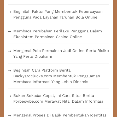
Beginilah Faktor Yang Membentuk Kepercayaan
Pengguna Pada Layanan Taruhan Bola Online
Membaca Perubahan Perilaku Pengguna Dalam
Ekosistem Permainan Casino Online
Mengenal Pola Permainan Judi Online Serta Risiko
Yang Perlu Dipahami
Beginilah Cara Platform Berita
Backyardclucks.com Membentuk Pengalaman
Membaca Informasi Yang Lebih Dinamis
Bukan Sekadar Cepat, Ini Cara Situs Berita
Forbesvibe.com Merawat Nilai Dalam Informasi
Mengenal Proses Di Balik Pembentukan Identitas