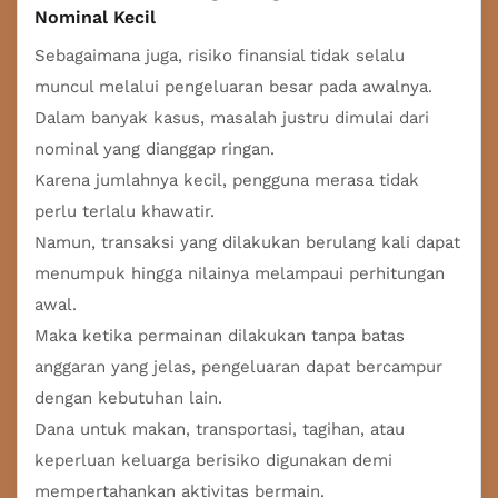
Nominal Kecil
Sebagaimana juga, risiko finansial tidak selalu
muncul melalui pengeluaran besar pada awalnya.
Dalam banyak kasus, masalah justru dimulai dari
nominal yang dianggap ringan.
Karena jumlahnya kecil, pengguna merasa tidak
perlu terlalu khawatir.
Namun, transaksi yang dilakukan berulang kali dapat
menumpuk hingga nilainya melampaui perhitungan
awal.
Maka ketika permainan dilakukan tanpa batas
anggaran yang jelas, pengeluaran dapat bercampur
dengan kebutuhan lain.
Dana untuk makan, transportasi, tagihan, atau
keperluan keluarga berisiko digunakan demi
mempertahankan aktivitas bermain.