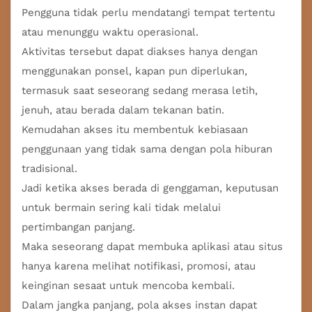
Pengguna tidak perlu mendatangi tempat tertentu
atau menunggu waktu operasional.
Aktivitas tersebut dapat diakses hanya dengan
menggunakan ponsel, kapan pun diperlukan,
termasuk saat seseorang sedang merasa letih,
jenuh, atau berada dalam tekanan batin.
Kemudahan akses itu membentuk kebiasaan
penggunaan yang tidak sama dengan pola hiburan
tradisional.
Jadi ketika akses berada di genggaman, keputusan
untuk bermain sering kali tidak melalui
pertimbangan panjang.
Maka seseorang dapat membuka aplikasi atau situs
hanya karena melihat notifikasi, promosi, atau
keinginan sesaat untuk mencoba kembali.
Dalam jangka panjang, pola akses instan dapat