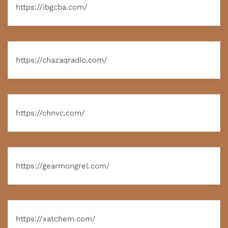
https://ibgcba.com/
https://chazaqradio.com/
https://chnvc.com/
https://gearmongrel.com/
https://xatchem.com/