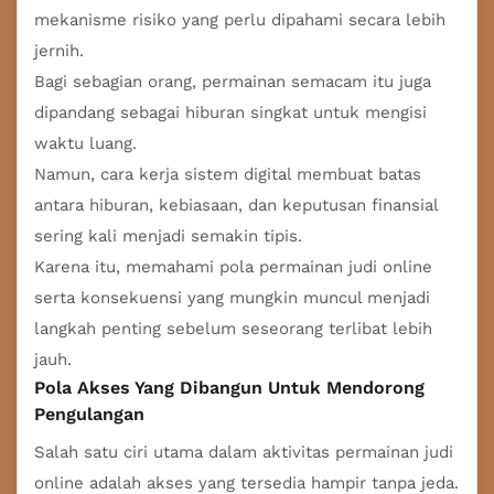
mekanisme risiko yang perlu dipahami secara lebih
jernih.
Bagi sebagian orang, permainan semacam itu juga
dipandang sebagai hiburan singkat untuk mengisi
waktu luang.
Namun, cara kerja sistem digital membuat batas
antara hiburan, kebiasaan, dan keputusan finansial
sering kali menjadi semakin tipis.
Karena itu, memahami pola permainan judi online
serta konsekuensi yang mungkin muncul menjadi
langkah penting sebelum seseorang terlibat lebih
jauh.
Pola Akses Yang Dibangun Untuk Mendorong
Pengulangan
Salah satu ciri utama dalam aktivitas permainan
judi
online
adalah akses yang tersedia hampir tanpa jeda.