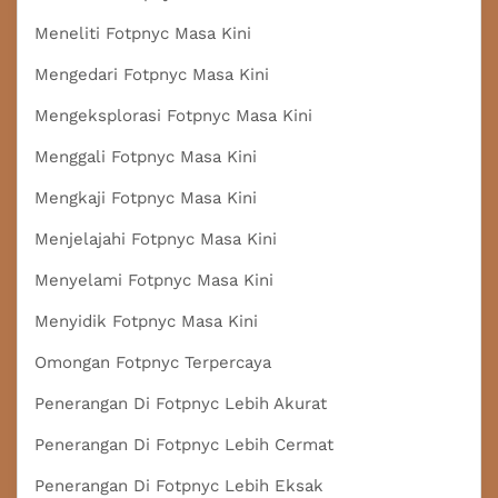
Meneliti Fotpnyc Masa Kini
Mengedari Fotpnyc Masa Kini
Mengeksplorasi Fotpnyc Masa Kini
Menggali Fotpnyc Masa Kini
Mengkaji Fotpnyc Masa Kini
Menjelajahi Fotpnyc Masa Kini
Menyelami Fotpnyc Masa Kini
Menyidik Fotpnyc Masa Kini
Omongan Fotpnyc Terpercaya
Penerangan Di Fotpnyc Lebih Akurat
Penerangan Di Fotpnyc Lebih Cermat
Penerangan Di Fotpnyc Lebih Eksak